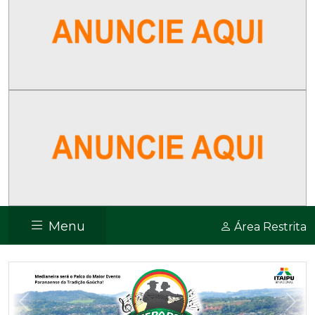
Menu
Área Restrita
Previous
Nex