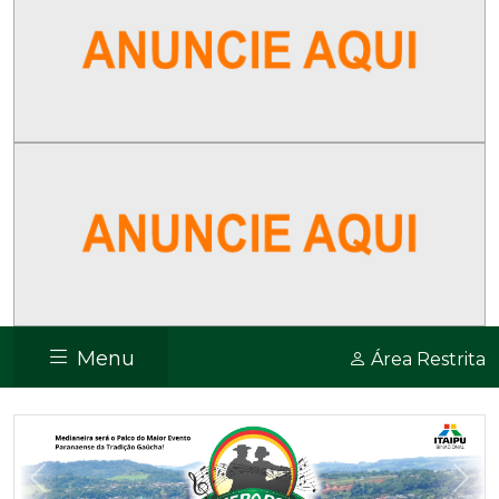
Menu
Área Restrita
Previous
Nex