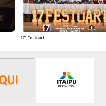
RMATIVOS
INFORMATIVOS
ICADO OFICIAL -
EDITAL 3/2026 – ABERTURA
ões Para A 1ª Etapa
INSCRIÇÕES 1ª ETAPA
ficatória Do 35º FEPART,
CLASSIFICATÓRIA DO 35°
orrerá Do Dia 05 Ao Dia
FEPART
 Junho De 2026
GALERIA DE FOTOS