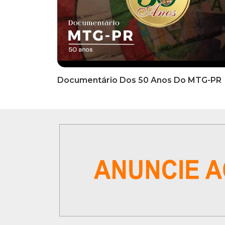
INFORMATIVOS
INFO
EDITAL DE CONVOCAÇÃO Nº
COMUN
002/2026 - PROCESSO DE
Inscriç
SELEÇÃO DE EMPRESA PARA
Classi
PRESTAÇÃO DE SERVIÇOS DE
Que Oc
MARKETING E COMUNICAÇÃO
07 De
VÍDEOS