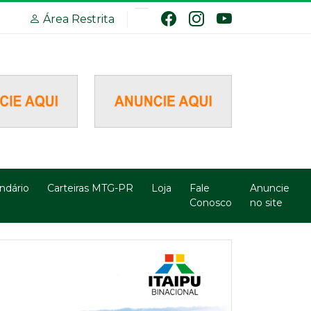
Área Restrita
ndário
Carteiras MTG-PR
Loja
Fale
Anuncie
Conosco
no site