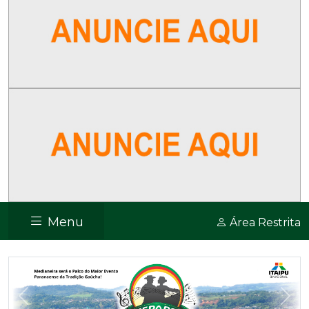
Menu
Área Restrita
Previous
Nex