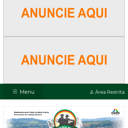
Menu
Área Restrita
Previous
Nex