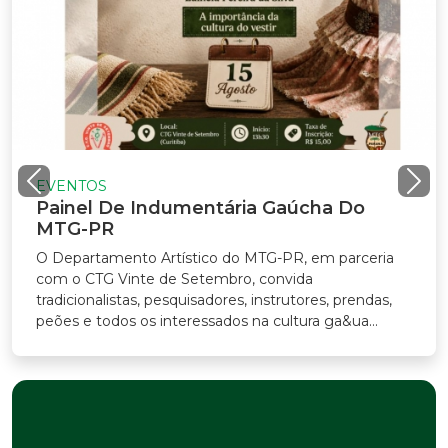
VENTOS
ainel De Indumentária Gaúcha Do
TG-PR
Departamento Artístico do MTG-PR, em parceria
m o CTG Vinte de Setembro, convida
adicionalistas, pesquisadores, instrutores, prendas,
ões e todos os interessados na cultura ga&ua...