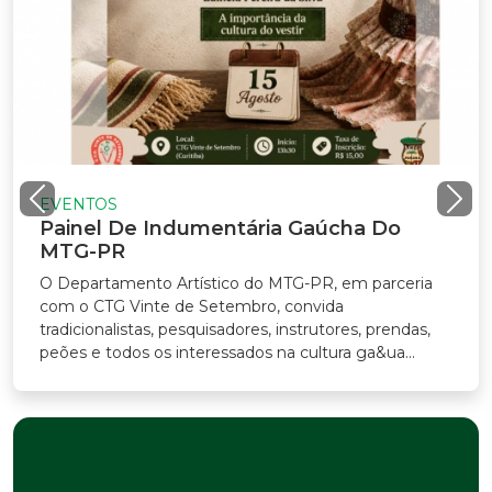
VENTOS
ainel De Indumentária Gaúcha Do
TG-PR
Departamento Artístico do MTG-PR, em parceria
m o CTG Vinte de Setembro, convida
adicionalistas, pesquisadores, instrutores, prendas,
ões e todos os interessados na cultura ga&ua...