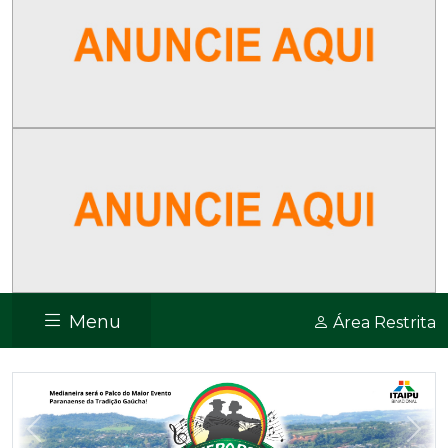
Menu
Área Restrita
Previous
Nex