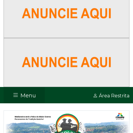
Menu
Área Restrita
Previous
Nex