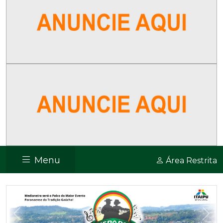
Menu
Área Restrita
Previous
Nex