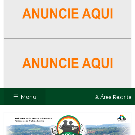
Menu
Área Restrita
Previous
Nex