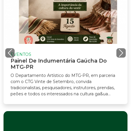
VENTOS
ainel De Indumentária Gaúcha Do
TG-PR
Departamento Artístico do MTG-PR, em parceria
m o CTG Vinte de Setembro, convida
adicionalistas, pesquisadores, instrutores, prendas,
ões e todos os interessados na cultura ga&ua...