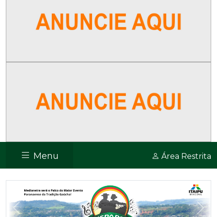
Menu
Área Restrita
Previous
Nex