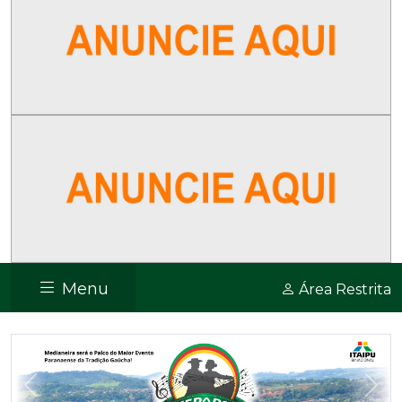
Menu
Área Restrita
Previous
Nex