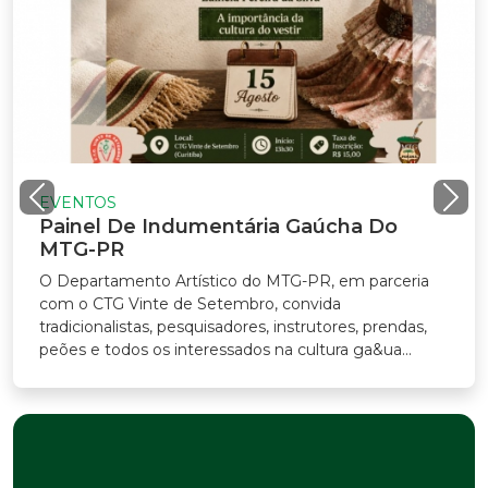
VENTOS
ainel De Indumentária Gaúcha Do
TG-PR
Departamento Artístico do MTG-PR, em parceria
m o CTG Vinte de Setembro, convida
adicionalistas, pesquisadores, instrutores, prendas,
ões e todos os interessados na cultura ga&ua...