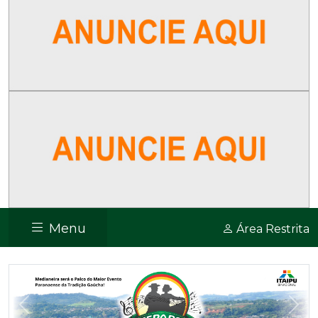
Menu
Área Restrita
Previous
Nex