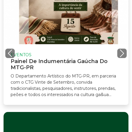
VENTOS
ainel De Indumentária Gaúcha Do
TG-PR
Departamento Artístico do MTG-PR, em parceria
m o CTG Vinte de Setembro, convida
adicionalistas, pesquisadores, instrutores, prendas,
ões e todos os interessados na cultura ga&ua...