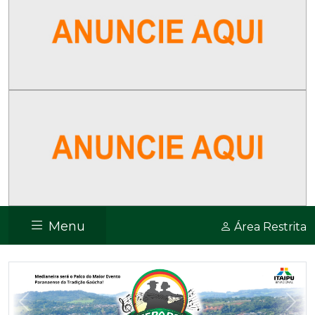
Menu
Área Restrita
Previous
Nex