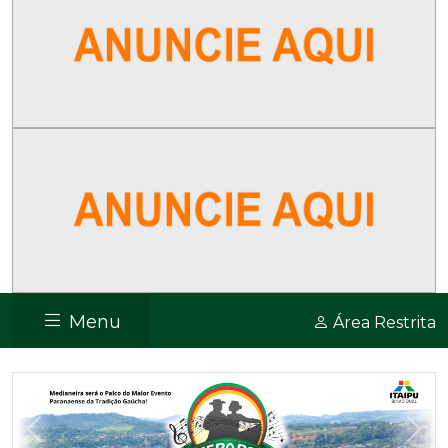
Menu
Área Restrita
Previous
Nex