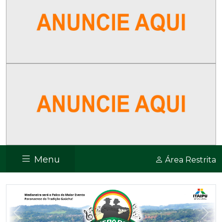
Menu
Área Restrita
Previous
Nex