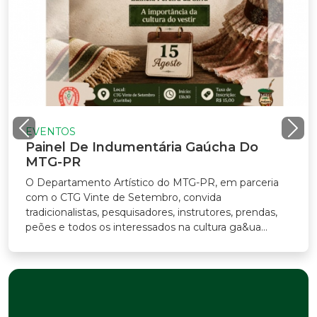
NTOS
nel De Indumentária Gaúcha Do
G-PR
partamento Artístico do MTG-PR, em parceria
o CTG Vinte de Setembro, convida
icionalistas, pesquisadores, instrutores, prendas,
s e todos os interessados na cultura ga&ua...