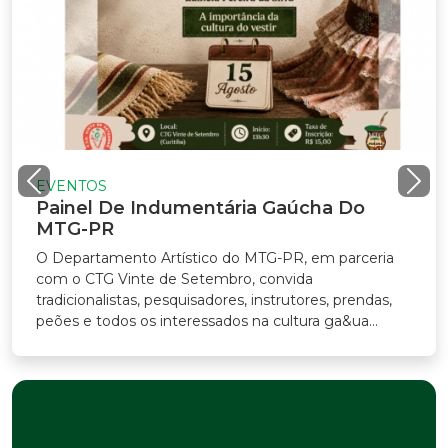
VENTOS
ainel De Indumentária Gaúcha Do
TG-PR
Departamento Artístico do MTG-PR, em parceria
m o CTG Vinte de Setembro, convida
adicionalistas, pesquisadores, instrutores, prendas,
ões e todos os interessados na cultura ga&ua...