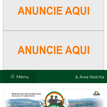
Menu
Área Restrita
Previous
Nex