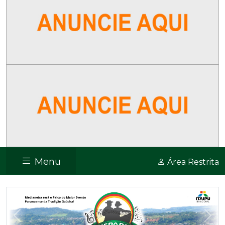
Menu
Área Restrita
Previous
Nex