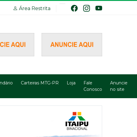
Área Restrita
ndário
Carteiras MTG-PR
Loja
Fale
Anuncie
Conosco
no site