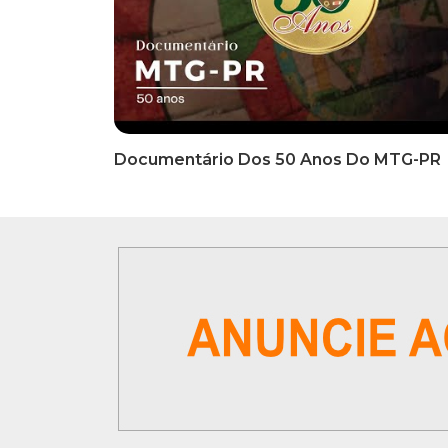
INFORMATIVOS
INFO
EDITAL DE CONVOCAÇÃO Nº
COMUN
002/2026 - PROCESSO DE
Inscriç
SELEÇÃO DE EMPRESA PARA
Classi
PRESTAÇÃO DE SERVIÇOS DE
Que Oc
MARKETING E COMUNICAÇÃO
07 De
VÍDEOS