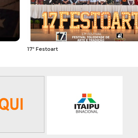
RMATIVOS
INFORMATIVOS
ICADO OFICIAL -
EDITAL 3/2026 – ABERTURA
ões Para A 1ª Etapa
INSCRIÇÕES 1ª ETAPA
ficatória Do 35º FEPART,
CLASSIFICATÓRIA DO 35°
orrerá Do Dia 05 Ao Dia
FEPART
 Junho De 2026
GALERIA DE FOTOS