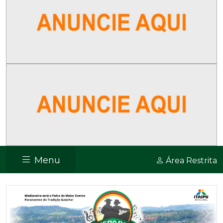
Menu
Área Restrita
Previous
Nex