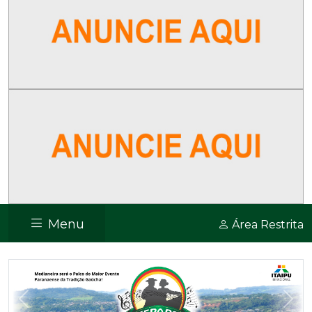
Menu
Área Restrita
Previous
Nex