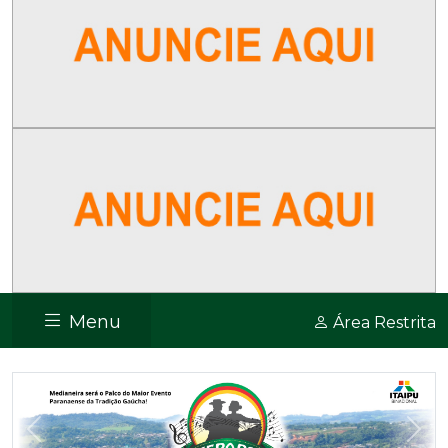
Menu
Área Restrita
Previous
Nex