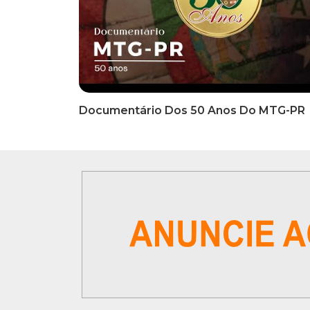
INFORMATIVOS
INFO
EDITAL DE CONVOCAÇÃO Nº
COMUN
002/2026 - PROCESSO DE
Inscriç
SELEÇÃO DE EMPRESA PARA
Classi
PRESTAÇÃO DE SERVIÇOS DE
Que Oc
MARKETING E COMUNICAÇÃO
07 De
VÍDEOS