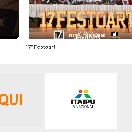
RMATIVOS
INFORMATIVOS
ICADO OFICIAL -
EDITAL 3/2026 – ABERTURA
ões Para A 1ª Etapa
INSCRIÇÕES 1ª ETAPA
ficatória Do 35º FEPART,
CLASSIFICATÓRIA DO 35°
orrerá Do Dia 05 Ao Dia
FEPART
 Junho De 2026
GALERIA DE FOTOS