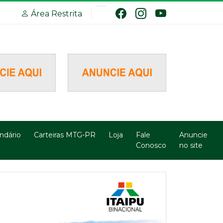
Área Restrita
ndário
Carteiras MTG-PR
Loja
Fale
Anuncie
Conosco
no site