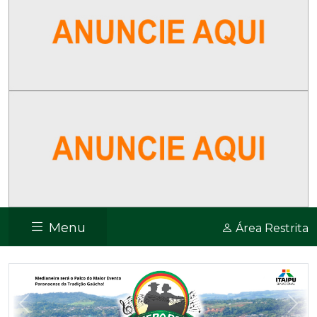
Menu
Área Restrita
Previous
Nex