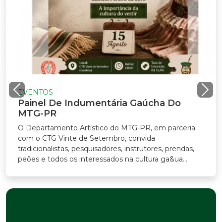
VENTOS
ainel De Indumentária Gaúcha Do
TG-PR
Departamento Artístico do MTG-PR, em parceria
m o CTG Vinte de Setembro, convida
adicionalistas, pesquisadores, instrutores, prendas,
ões e todos os interessados na cultura ga&ua...