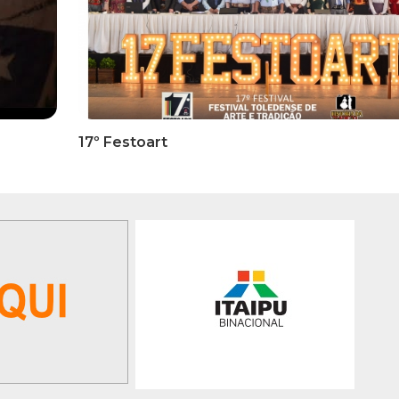
RMATIVOS
INFORMATIVOS
ICADO OFICIAL -
EDITAL 3/2026 – ABERTURA
ões Para A 1ª Etapa
INSCRIÇÕES 1ª ETAPA
ficatória Do 35º FEPART,
CLASSIFICATÓRIA DO 35°
orrerá Do Dia 05 Ao Dia
FEPART
 Junho De 2026
GALERIA DE FOTOS