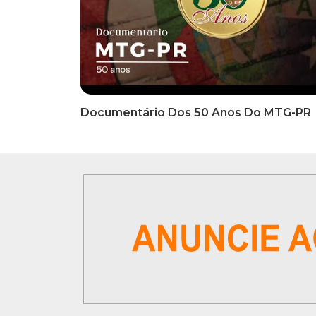
INFORMATIVOS
INFO
EDITAL DE CONVOCAÇÃO Nº
COMUN
002/2026 - PROCESSO DE
Inscriç
SELEÇÃO DE EMPRESA PARA
Classi
PRESTAÇÃO DE SERVIÇOS DE
Que Oc
MARKETING E COMUNICAÇÃO
07 De
VÍDEOS