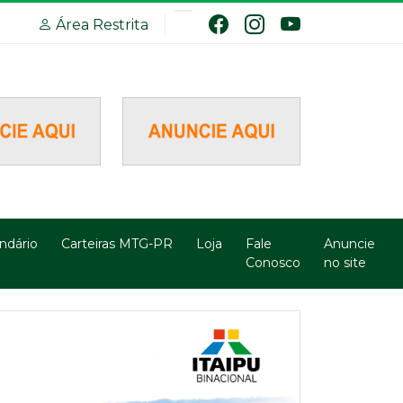
Área Restrita
ndário
Carteiras MTG-PR
Loja
Fale
Anuncie
Conosco
no site